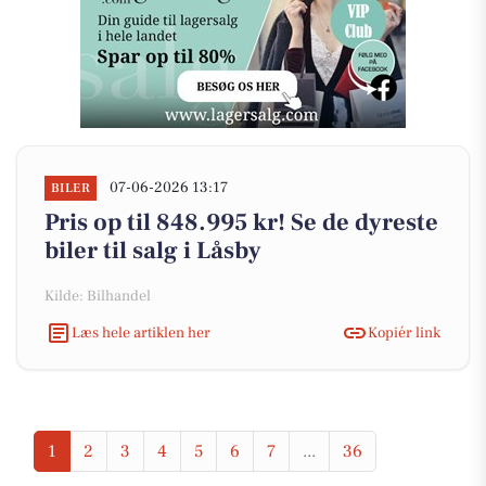
07-06-2026 13:17
BILER
Pris op til 848.995 kr! Se de dyreste
biler til salg i Låsby
Kilde: Bilhandel
Læs hele artiklen her
Kopiér link
1
2
3
4
5
6
7
...
36