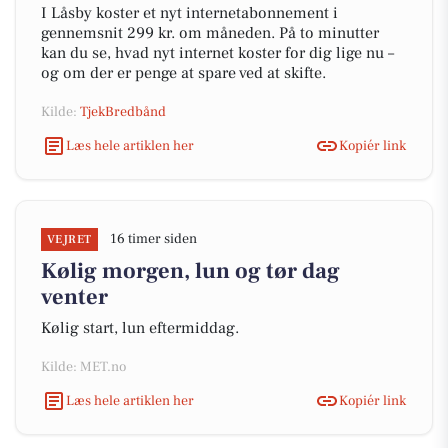
I Låsby koster et nyt internetabonnement i
gennemsnit 299 kr. om måneden. På to minutter
kan du se, hvad nyt internet koster for dig lige nu –
og om der er penge at spare ved at skifte.
Kilde:
TjekBredbånd
Læs hele artiklen her
Kopiér link
16 timer siden
VEJRET
Kølig morgen, lun og tør dag
venter
Kølig start, lun eftermiddag.
Kilde: MET.no
Læs hele artiklen her
Kopiér link