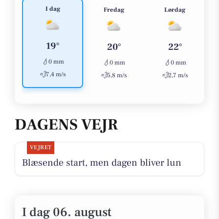
I dag
Fredag
Lørdag
19°
20°
22°
💧
0 mm
💧
💧
0 mm
0 mm
💨
7,4 m/s
💨
💨
5,8 m/s
2,7 m/s
DAGENS VEJR
VEJRET
Blæsende start, men dagen bliver lun
I dag 06. august