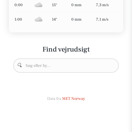
0:00
15°
0 mm
7,3 m/s
1:00
14°
0 mm
7,1 m/s
Find vejrudsigt
🔍
Data fra
MET Norway