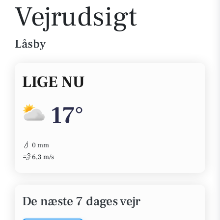
Vejrudsigt
Låsby
LIGE NU
17°
💧
0 mm
💨
6,3 m/s
De næste 7 dages vejr