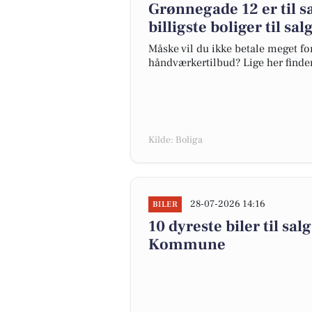
Grønnegade 12 er til sa
billigste boliger til sal
Måske vil du ikke betale meget for
håndværkertilbud? Lige her finder 
Kilde: Boliga
28-07-2026 14:16
BILER
10 dyreste biler til sa
Kommune