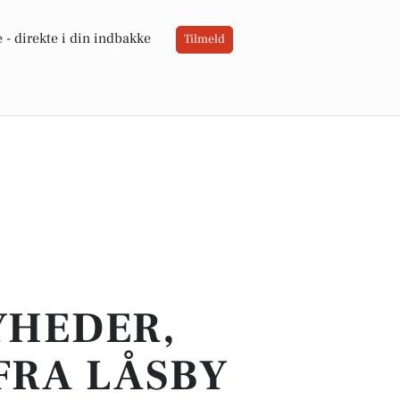
 -
direkte i din indbakke
Tilmeld
YHEDER,
FRA LÅSBY