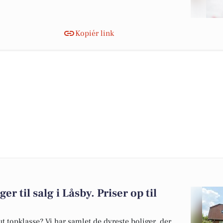
Kopiér link
er til salg i Låsby. Priser op til
 topklasse? Vi har samlet de dyreste boliger, der