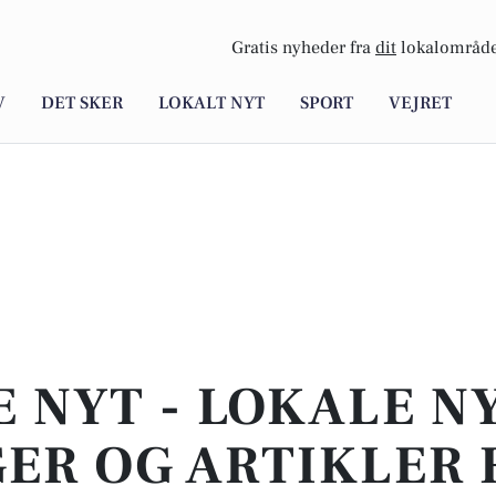
Gratis nyheder fra
dit
lokalområde
V
DET SKER
LOKALT NYT
SPORT
VEJRET
E NYT - LOKALE N
ER OG ARTIKLER 