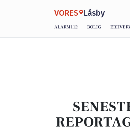
VORES
Låsby
ALARM112
BOLIG
ERHVER
SENEST
REPORTAG