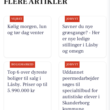
FLERE ARTIKLER
VEJRET
JOBNYT
Kølig morgen, lun
Savner du nye
og tør dag venter
græsgange? - Her
er nye ledige
stillinger i Låsby
og omegn
BOLIGMARKED
JOBNYT
Top 6 over dyreste
Uddannet
boliger til salg i
peermedarbejder
Låsby. Priser op til
søges til
5.990.000 kr
specialtilbud for
autistiske elever i
Skanderborg
kommune