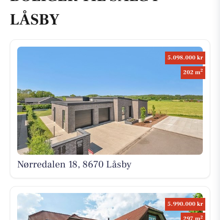
LÅSBY
5.098.000 kr
2
202 m
Nørredalen 18, 8670 Låsby
5.990.000 kr
2
297 m