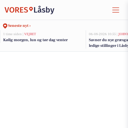
VORES
Låsby
Seneste nyt ›
1 time siden |
VEJRET
06-08-2026 10:55 |
JOBN
Kølig morgen, lun og tør dag venter
Savner du nye græsga
ledige stillinger i Lå