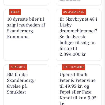
BILER
BOLIGMARKED
10 dyreste biler til
Er Skovbrynet 48 i
salg i nærheden af
Låsby
Skanderborg
drømmehjemmet?
Kommune
Se de dyreste
boliger til salg nu
for op til
2.899.000 kr
ALARM112
DAGLIGVARER
Blå blink i
Ugens tilbud:
Skanderborg:
Peter & Peter vine
Øvelse på
til 49,95 kr. og
Smukfest
Pepsi eller Faxe
Kondi til kun 9,95
kr.