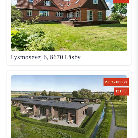
Lysmosevej 6, 8670 Låsby
2.895.000 kr
2
131 m