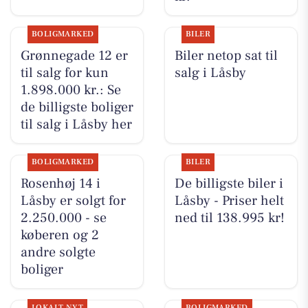
BOLIGMARKED
BILER
Grønnegade 12 er
Biler netop sat til
til salg for kun
salg i Låsby
1.898.000 kr.: Se
de billigste boliger
til salg i Låsby her
BOLIGMARKED
BILER
Rosenhøj 14 i
De billigste biler i
Låsby er solgt for
Låsby - Priser helt
2.250.000 - se
ned til 138.995 kr!
køberen og 2
andre solgte
boliger
LOKALT NYT
BOLIGMARKED