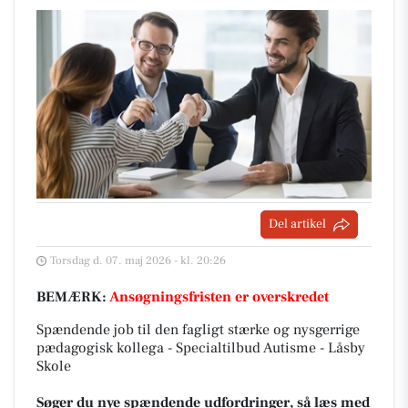
Del artikel
Torsdag d. 07. maj 2026 - kl. 20:26
BEMÆRK:
Ansøgningsfristen er overskredet
Spændende job til den fagligt stærke og nysgerrige
pædagogisk kollega - Specialtilbud Autisme - Låsby
Skole
Søger du nye spændende udfordringer, så læs med