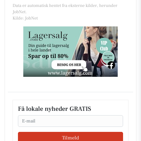
Data er automatisk hentet fra eksterne kilder, herunder
JobNet.
Kilde: JobNet
Få lokale nyheder GRATIS
Email
Tilmeld