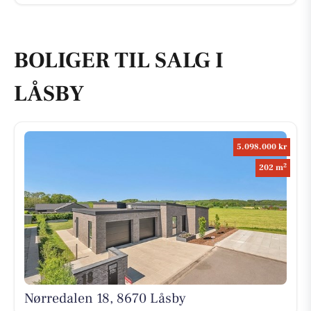
BOLIGER TIL SALG I
LÅSBY
5.098.000 kr
2
202 m
Nørredalen 18, 8670 Låsby