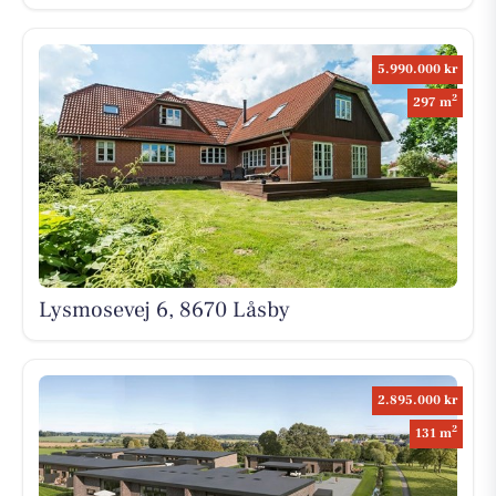
5.990.000 kr
2
297 m
Lysmosevej 6, 8670 Låsby
2.895.000 kr
2
131 m