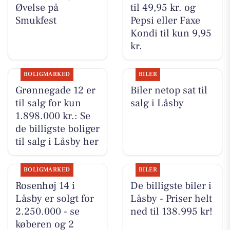
Øvelse på
til 49,95 kr. og
Smukfest
Pepsi eller Faxe
Kondi til kun 9,95
kr.
BOLIGMARKED
BILER
Grønnegade 12 er
Biler netop sat til
til salg for kun
salg i Låsby
1.898.000 kr.: Se
de billigste boliger
til salg i Låsby her
BOLIGMARKED
BILER
Rosenhøj 14 i
De billigste biler i
Låsby er solgt for
Låsby - Priser helt
2.250.000 - se
ned til 138.995 kr!
køberen og 2