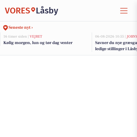
VORES
Låsby
Seneste nyt ›
16 timer siden |
VEJRET
06-08-2026 10:55 |
JOBN
Kølig morgen, lun og tør dag venter
Savner du nye græsga
ledige stillinger i Lå