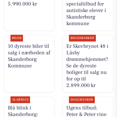
5.990.000 kr
specialtilbud for
autistiske elever i
Skanderborg
kommune
BILER
BOLIGMARKED
10 dyreste biler til
Er Skovbrynet 48 i
salg i nærheden af
Låsby
Skanderborg
drømmehjemmet?
Kommune
Se de dyreste
boliger til salg nu
for op til
2.899.000 kr
ALARM112
DAGLIGVARER
Blå blink i
Ugens tilbud:
Skanderborg:
Peter & Peter vine