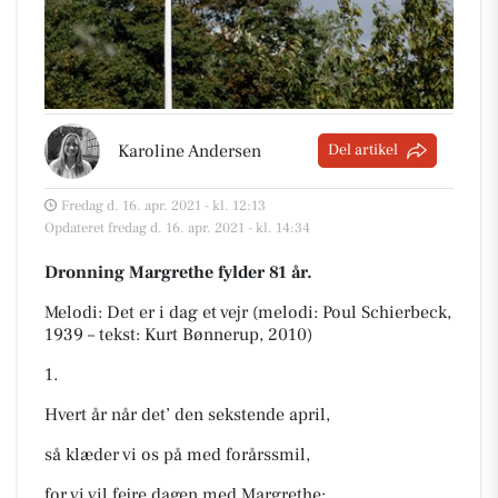
Karoline Andersen
Del artikel
Fredag d. 16. apr. 2021 - kl. 12:13
Opdateret fredag d. 16. apr. 2021 - kl. 14:34
Dronning Margrethe fylder 81 år.
Melodi: Det er i dag et vejr
(melodi: Poul Schierbeck,
1939 – tekst: Kurt Bønnerup, 2010)
1.
Hvert år når det’ den sekstende april,
så klæder vi os på med forårssmil,
for vi vil fejre dagen med Margrethe: