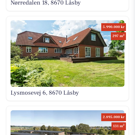
Nørredalen 18, 8670 Låsby
5.990.000 kr
2
297 m
Lysmosevej 6, 8670 Låsby
2.895.000 kr
2
131 m