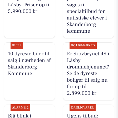
Låsby. Priser op til
søges til
5.990.000 kr
specialtilbud for
autistiske elever i
Skanderborg
kommune
BILER
BOLIGMARKED
10 dyreste biler til
Er Skovbrynet 48 i
salg i nærheden af
Låsby
Skanderborg
drømmehjemmet?
Kommune
Se de dyreste
boliger til salg nu
for op til
2.899.000 kr
ALARM112
DAGLIGVARER
Blå blink i
Ugens tilbud: