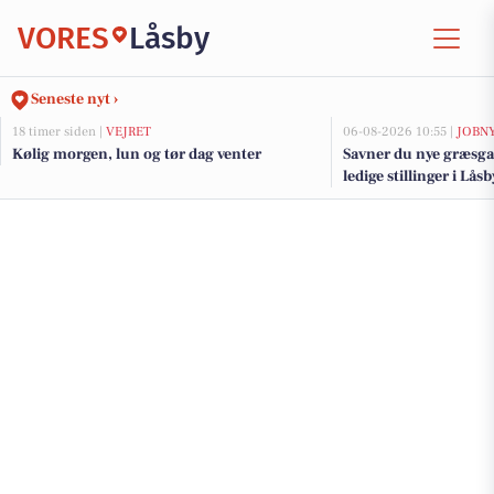
VORES
Låsby
Seneste nyt ›
18 timer siden |
VEJRET
06-08-2026 10:55 |
JOBN
Kølig morgen, lun og tør dag venter
Savner du nye græsga
ledige stillinger i Lå