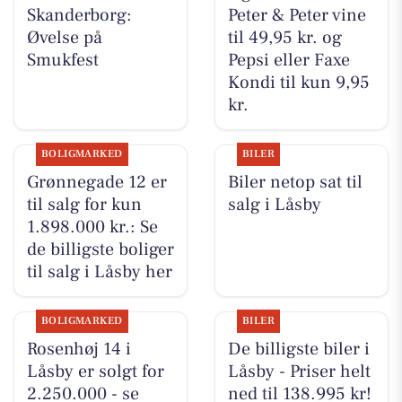
Skanderborg:
Peter & Peter vine
Øvelse på
til 49,95 kr. og
Smukfest
Pepsi eller Faxe
Kondi til kun 9,95
kr.
BOLIGMARKED
BILER
Grønnegade 12 er
Biler netop sat til
til salg for kun
salg i Låsby
1.898.000 kr.: Se
de billigste boliger
til salg i Låsby her
BOLIGMARKED
BILER
Rosenhøj 14 i
De billigste biler i
Låsby er solgt for
Låsby - Priser helt
2.250.000 - se
ned til 138.995 kr!