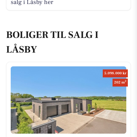
salg i Låsby her
BOLIGER TIL SALG I
LÅSBY
5.098.000 kr
2
202 m