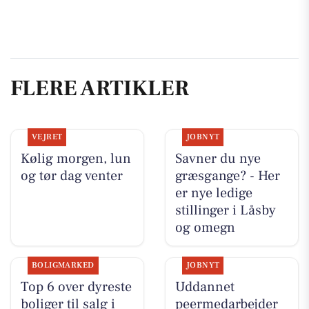
FLERE ARTIKLER
VEJRET
JOBNYT
Kølig morgen, lun
Savner du nye
og tør dag venter
græsgange? - Her
er nye ledige
stillinger i Låsby
og omegn
BOLIGMARKED
JOBNYT
Top 6 over dyreste
Uddannet
boliger til salg i
peermedarbejder