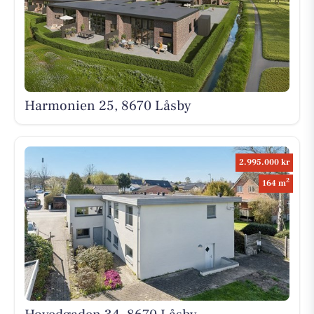
Harmonien 25, 8670 Låsby
2.995.000 kr
2
164 m