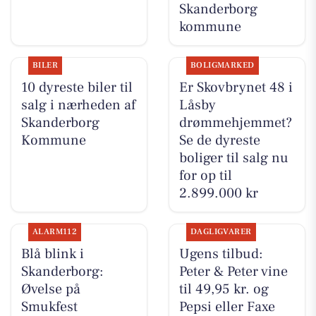
Skanderborg
kommune
BILER
BOLIGMARKED
10 dyreste biler til
Er Skovbrynet 48 i
salg i nærheden af
Låsby
Skanderborg
drømmehjemmet?
Kommune
Se de dyreste
boliger til salg nu
for op til
2.899.000 kr
ALARM112
DAGLIGVARER
Blå blink i
Ugens tilbud:
Skanderborg:
Peter & Peter vine
Øvelse på
til 49,95 kr. og
Smukfest
Pepsi eller Faxe