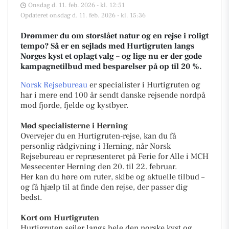
Onsdag d. 11. feb. 2026 - kl. 12:51
Opdateret onsdag d. 11. feb. 2026 - kl. 15:36
Drømmer du om storslået natur og en rejse i roligt
tempo? Så er en sejlads med Hurtigruten langs
Norges kyst et oplagt valg – og lige nu er der gode
kampagnetilbud med besparelser på op til 20 %.
Norsk Rejsebureau
er specialister i Hurtigruten og
har i mere end 100 år sendt danske rejsende nordpå
mod fjorde, fjelde og kystbyer.
Mød specialisterne i Herning
Overvejer du en Hurtigruten-rejse, kan du få
personlig rådgivning i Herning, når Norsk
Rejsebureau er repræsenteret på Ferie for Alle i MCH
Messecenter Herning den 20. til 22. februar.
Her kan du høre om ruter, skibe og aktuelle tilbud –
og få hjælp til at finde den rejse, der passer dig
bedst.
Kort om Hurtigruten
Hurtigruten sejler langs hele den norske kyst og