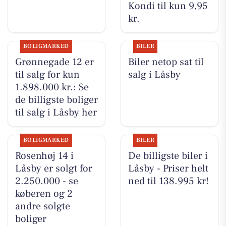
Kondi til kun 9,95
kr.
BOLIGMARKED
BILER
Grønnegade 12 er
Biler netop sat til
til salg for kun
salg i Låsby
1.898.000 kr.: Se
de billigste boliger
til salg i Låsby her
BOLIGMARKED
BILER
Rosenhøj 14 i
De billigste biler i
Låsby er solgt for
Låsby - Priser helt
2.250.000 - se
ned til 138.995 kr!
køberen og 2
andre solgte
boliger