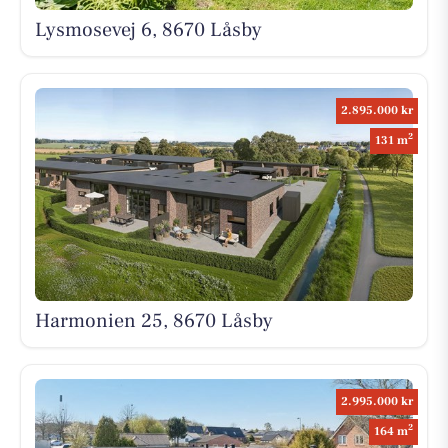
Lysmosevej 6, 8670 Låsby
2.895.000 kr
2
131 m
Harmonien 25, 8670 Låsby
2.995.000 kr
2
164 m