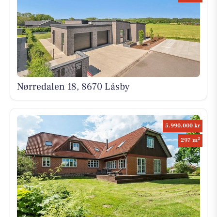
Nørredalen 18, 8670 Låsby
5.990.000 kr
2
297 m