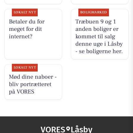
LOKALT NYT
BOLIGMARKED
Betaler du for
Træbuen 9 og 1
meget for dit
anden boliger er
internet?
kommet til salg
denne uge i Låsby
- se boligerne her.
LOKALT NYT
Mød dine naboer -
bliv portrætteret
på VORES
VORES
Låsby