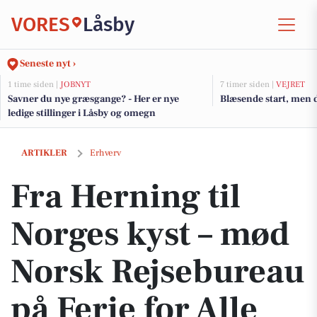
VORES
Låsby
Seneste nyt ›
1 time siden |
JOBNYT
7 timer siden |
VEJRET
Savner du nye græsgange? - Her er nye
Blæsende start, men d
ledige stillinger i Låsby og omegn
Fra Herning til Norges kyst – mød Norsk Rejsebureau på Ferie for Alle
ARTIKLER
Erhverv
Fra Herning til
Norges kyst – mød
Norsk Rejsebureau
på Ferie for Alle