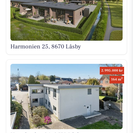
Harmonien 25, 8670 Låsby
2.995.000 kr
2
164 m