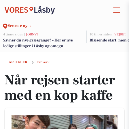
VORES
Låsby
Seneste nyt ›
4 timer siden |
JOBNYT
10 timer siden |
VEJRET
Savner du nye græsgange? - Her er nye
Blæsende start, men d
ledige stillinger i Låsby og omegn
Når rejsen starter med en kop kaffe
ARTIKLER
Erhverv
Når rejsen starter
med en kop kaffe