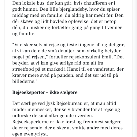
Den lokale bus, der kun går, hvis chaufføren er i
godt humør. Den lille bjerglandsby, hvor du spiser
middag med en familie, du aldrig har mødt før. Den
dér skæve og lidt bøvlede oplevelse, det er netop
dén, du husker og fortæller gang på gang til venner
og familie.
“Vi elsker selv at rejse og teste tingene af, og det gør,
at vi kan dele de små detaljer, som virkelig betyder
noget på rejsen,” fortæller rejsekonsulent Emil. ”Det
betyder, at vi kan give ærlige råd om alt fra
streetfood på et marked i Hanoi til en vandretur, der
kræver mere sved på panden, end det ser ud til på
billederne.”
Rejseeksperter – ikke sælgere
Det særlige ved Jysk Rejsebureau er, at man altid
møder mennesker, der selv brænder for at rejse og
udforske de små afkroge ude i verden.
Rejseeksperterne er ikke først og fremmest sælgere –
de er rejsende, der elsker at smitte andre med deres
egen eventyrlyst.