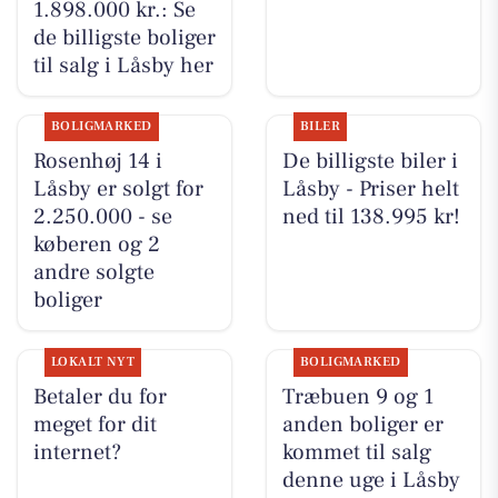
1.898.000 kr.: Se
de billigste boliger
til salg i Låsby her
BOLIGMARKED
BILER
Rosenhøj 14 i
De billigste biler i
Låsby er solgt for
Låsby - Priser helt
2.250.000 - se
ned til 138.995 kr!
køberen og 2
andre solgte
boliger
LOKALT NYT
BOLIGMARKED
Betaler du for
Træbuen 9 og 1
meget for dit
anden boliger er
internet?
kommet til salg
denne uge i Låsby