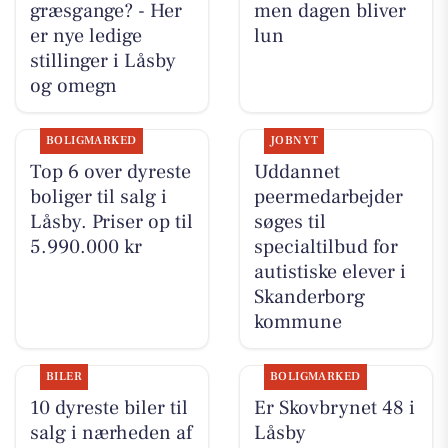
græsgange? - Her
men dagen bliver
er nye ledige
lun
stillinger i Låsby
og omegn
BOLIGMARKED
JOBNYT
Top 6 over dyreste
Uddannet
boliger til salg i
peermedarbejder
Låsby. Priser op til
søges til
5.990.000 kr
specialtilbud for
autistiske elever i
Skanderborg
kommune
BILER
BOLIGMARKED
10 dyreste biler til
Er Skovbrynet 48 i
salg i nærheden af
Låsby