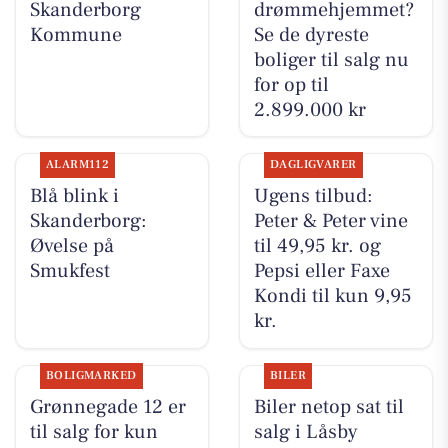
Skanderborg
drømmehjemmet?
Kommune
Se de dyreste
boliger til salg nu
for op til
2.899.000 kr
ALARM112
DAGLIGVARER
Blå blink i
Ugens tilbud:
Skanderborg:
Peter & Peter vine
Øvelse på
til 49,95 kr. og
Smukfest
Pepsi eller Faxe
Kondi til kun 9,95
kr.
BOLIGMARKED
BILER
Grønnegade 12 er
Biler netop sat til
til salg for kun
salg i Låsby