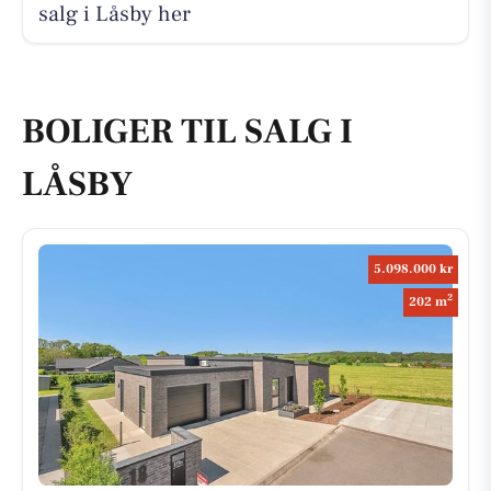
salg i Låsby her
BOLIGER TIL SALG I
LÅSBY
5.098.000 kr
2
202 m