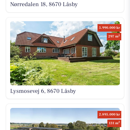
Nørredalen 18, 8670 Låsby
5.990.000 kr
2
297 m
Lysmosevej 6, 8670 Låsby
2.895.000 kr
2
131 m