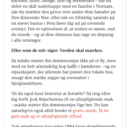
kulturer, dufte, smage, lyde og mennesker – når du
deler en skål nudelsuppe med en familie i Vietnam,
når du mærker den grove sten under dine hænder på
Den Kinesiske Mur, eller når en tilfældig samtale på
en støvet bustur i Peru fører dig ud på uventede
eventyr. Det er oplevelsen af, at verden er større, end
du troede – og at dine drømme kan tage en drejning
i alle retninger.
Eller som de selv siger: Verden skal mærkes.
Så måske starter din drømmerejse ikke på et fly, men
med en helt almindelig kop kaffe i hænderne – og en
rejseekspert, der allerede har prøvet den lokale bus,
smagt den stærke suppe og overnattet i
bjerglandsbyen.
Vil du også have historier at fortælle? Så ring eller
kig forbi Jysk Rejsebureau til en uforpligtende snak
– måske starter din drømmerejse lige her. Du kan
naturligvis også altid booke et
gratis møde, få en
god snak og et uforpligtende tilbud.
Jysk rejsebureau har siden 1984 lavet skræddersyede