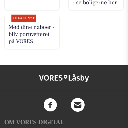
- se boligerne her.
LOKALT NYT
Mød dine naboer -
bliv portrætteret
på VORES
VORES
Låsby
OM VORES DIGITAL