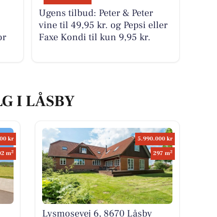
Ugens tilbud: Peter & Peter
vine til 49,95 kr. og Pepsi eller
or
Faxe Kondi til kun 9,95 kr.
LG I LÅSBY
00 kr
5.990.000 kr
2
2
02 m
297 m
Lysmosevej 6, 8670 Låsby