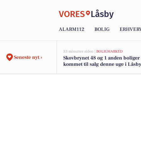
VORES
Låsby
ALARM112
BOLIG
ERHVER
33 minutter siden |
BOLIGMARKED
Seneste nyt ›
Skovbrynet 48 og 1 anden boliger
kommet til salg denne uge i Låsby
boligerne her.