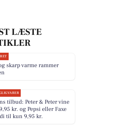
ST LÆSTE
TIKLER
JRET
 og skarp varme rammer
en
GLIGVARER
s tilbud: Peter & Peter vine
49,95 kr. og Pepsi eller Faxe
i til kun 9,95 kr.