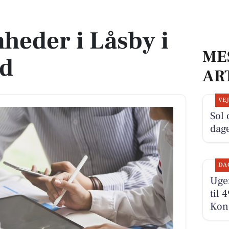
ed
heder i Låsby i
ME
ed
AR
VE
Sol
dag
DA
Ugen
til 
Kond