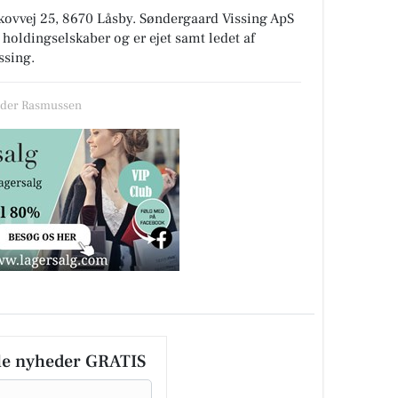
skovvej 25, 8670 Låsby
.
Søndergaard Vissing ApS
e holdingselskaber
og er ejet samt ledet af
ssing.
røder Rasmussen
le nyheder GRATIS