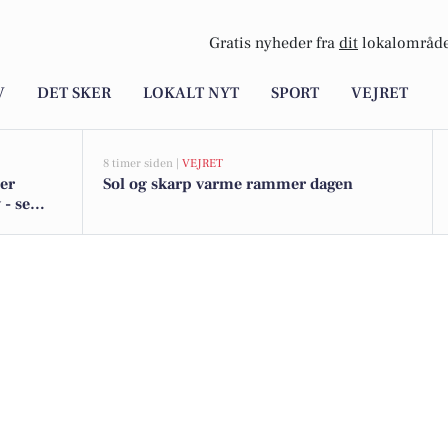
Gratis nyheder fra
dit
lokalområde
V
DET SKER
LOKALT NYT
SPORT
VEJRET
8 timer siden |
VEJRET
 er
Sol og skarp varme rammer dagen
 - se