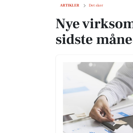
Nye virksomheder i Låsby i sidste mån
ARTIKLER
Det sker
Nye virksom
sidste mån