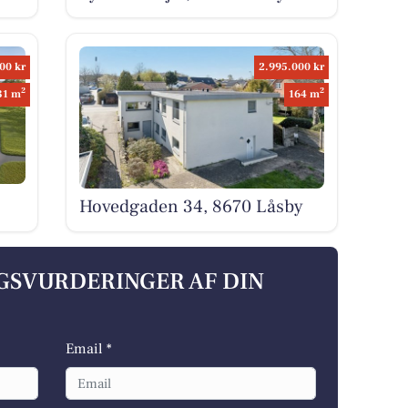
00 kr
2.995.000 kr
2
2
31 m
164 m
Hovedgaden 34, 8670 Låsby
LGSVURDERINGER AF DIN
Email *