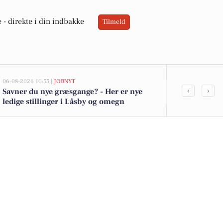
 -
direkte i din indbakke
Tilmeld
06-08-2026 10:55 |
JOBNYT
05-08-2026 13:02
‹
›
Savner du nye græsgange? - Her er nye
Top 6 over dy
ledige stillinger i Låsby og omegn
Priser op til