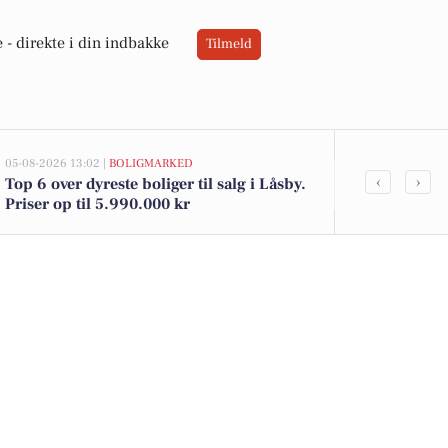
 -
direkte i din indbakke
Tilmeld
05-08-2026 13:02 |
BOLIGMARKED
04-08-2026 15:23
‹
›
Top 6 over dyreste boliger til salg i Låsby.
Uddannet pee
Priser op til 5.990.000 kr
specialtilbud
Skanderbor