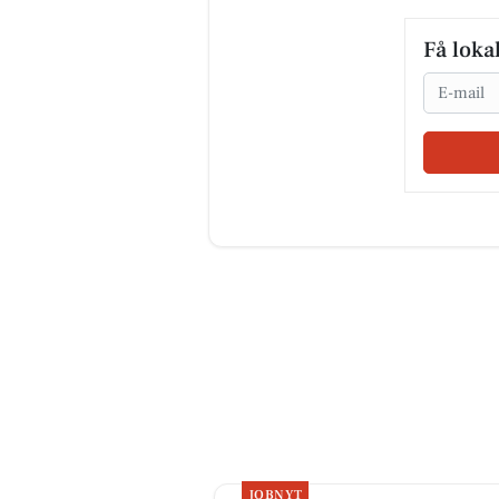
Få loka
Email
JOBNYT