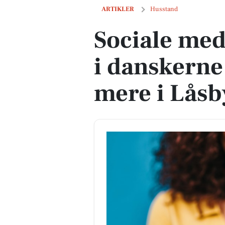
Sociale medier har solidt tag i danske
ARTIKLER
Husstand
Sociale medi
i danskerne
mere i Låsb