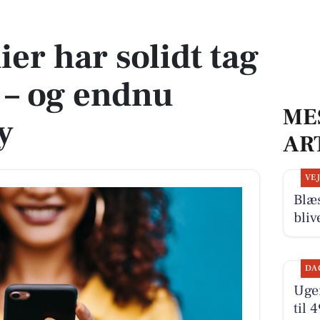
rne – og endnu mere i Låsby
er har solidt tag
 – og endnu
ME
y
AR
VE
Blæ
bliv
DA
Ugen
til 