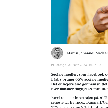
Martin Johannes Madse
Lørdag d. 25. mar. 2023 - kl. 18:02
Sociale medier, som Facebook og 
Låsby bruger 65% sociale medier
Det er højere end gennemsnittet 
hver dansker dagligt 49 minutter
Facebook har førertrøjen på. 61% 
seneste tal fra Index Danmark/G
27% Snapchat og 9% TikTok, som e