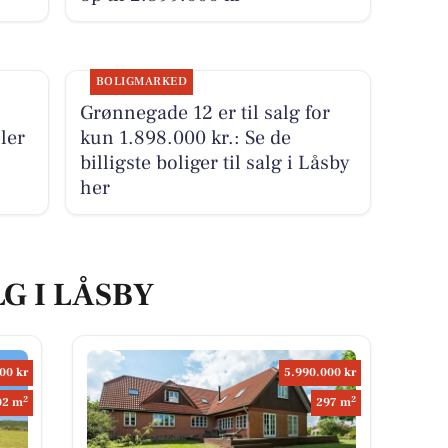
BOLIGMARKED
Grønnegade 12 er til salg for
ller
kun 1.898.000 kr.: Se de
billigste boliger til salg i Låsby
her
LG I LÅSBY
00 kr
5.990.000 kr
2
2
02 m
297 m