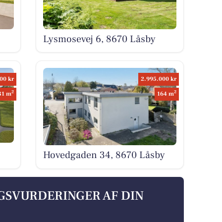
Lysmosevej 6, 8670 Låsby
00 kr
2.995.000 kr
2
2
31 m
164 m
Hovedgaden 34, 8670 Låsby
LGSVURDERINGER AF DIN