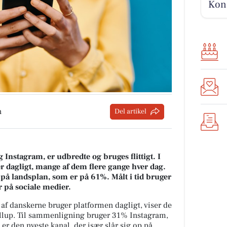
Kond
n
Del artikel
Instagram, er udbredte og bruges flittigt. I
 dagligt, mange af dem flere gange hver dag.
på landsplan, som er på 61%. Målt i tid bruger
 på sociale medier.
af danskerne bruger platformen dagligt, viser de
allup. Til sammenligning bruger 31% Instagram,
r den nyeste kanal, der især slår sig op på