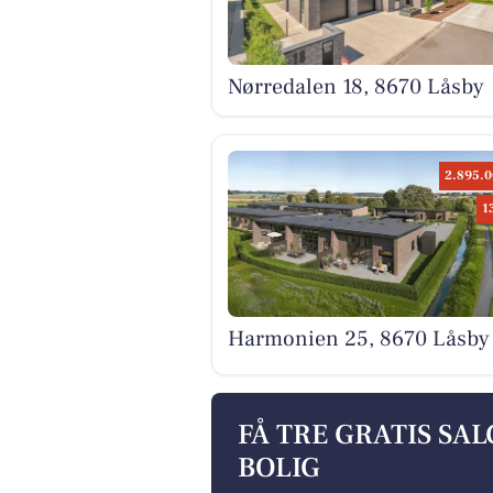
Nørredalen 18, 8670 Låsby
2.895.0
1
Harmonien 25, 8670 Låsby
FÅ TRE GRATIS SA
BOLIG