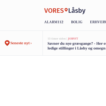
VORES
Låsby
ALARM112
BOLIG
ERHVER
13 timer siden |
JOBNYT
Seneste nyt ›
Savner du nye græsgange? - Her e
ledige stillinger i Låsby og omegn