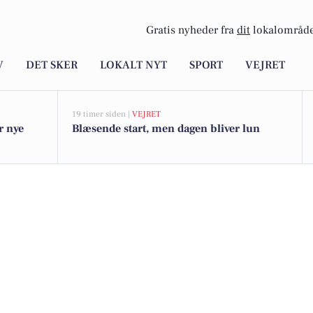
Gratis nyheder fra
dit
lokalområde
V
DET SKER
LOKALT NYT
SPORT
VEJRET
19 timer siden |
VEJRET
r nye
Blæsende start, men dagen bliver lun