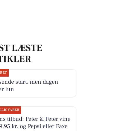
ST LÆSTE
TIKLER
JRET
sende start, men dagen
er lun
GLIGVARER
s tilbud: Peter & Peter vine
49,95 kr. og Pepsi eller Faxe