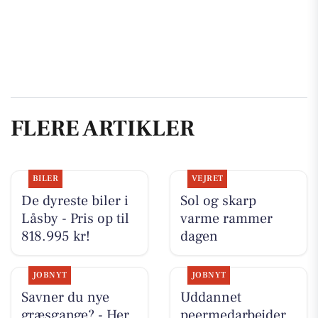
FLERE ARTIKLER
BILER
VEJRET
De dyreste biler i
Sol og skarp
Låsby - Pris op til
varme rammer
818.995 kr!
dagen
JOBNYT
JOBNYT
Savner du nye
Uddannet
græsgange? - Her
peermedarbejder