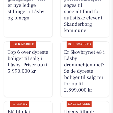
er nye ledige
søges til
stillinger i Låsby
specialtilbud for
og omegn
autistiske elever i
Skanderborg
kommune
BOLIGMARKED
BOLIGMARKED
Top 6 over dyreste
Er Skovbrynet 48 i
boliger til salg i
Låsby
Låsby. Priser op til
drømmehjemmet?
5.990.000 kr
Se de dyreste
boliger til salg nu
for op til
2.899.000 kr
ALARM112
DAGLIGVARER
Blå blink i
Ugens tilbud: