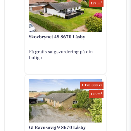
2
127 m
Skovbrynet 48 8670 Låsby
Få gratis salgsvurdering på din
bolig ›
1.150.000 kr
2
176 m
Gl Ravnsøvej 9 8670 Låsby