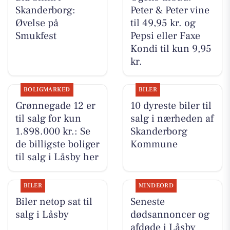
Skanderborg:
Peter & Peter vine
Øvelse på
til 49,95 kr. og
Smukfest
Pepsi eller Faxe
Kondi til kun 9,95
kr.
BOLIGMARKED
BILER
Grønnegade 12 er
10 dyreste biler til
til salg for kun
salg i nærheden af
1.898.000 kr.: Se
Skanderborg
de billigste boliger
Kommune
til salg i Låsby her
BILER
MINDEORD
Biler netop sat til
Seneste
salg i Låsby
dødsannoncer og
afdøde i Låsby