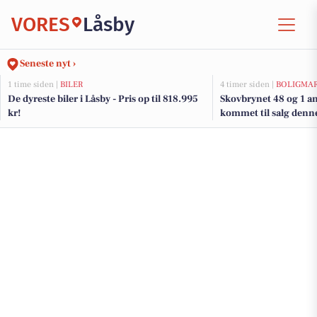
VORES
Låsby
Seneste nyt ›
1 time siden |
BILER
4 timer siden |
BOLIGMA
De dyreste biler i Låsby - Pris op til 818.995
Skovbrynet 48 og 1 an
kr!
kommet til salg denne
boligerne her.