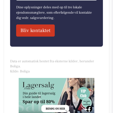
Dine oplysninger deles med op til tre lokale
ejendomsmæglere, som efterfølgende vil kontakte
dig vedr. salgsvurdering.
Bliv kontaktet
Data er automatisk hentet fra eksterne kilder, herunder
Boliga.
Kilde: Boliga