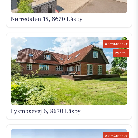
Nørredalen 18, 8670 Låsby
5.990.000 kr
2
297 m
Lysmosevej 6, 8670 Låsby
2.895.000 kr