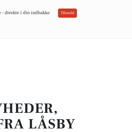
 -
direkte i din indbakke
Tilmeld
YHEDER,
FRA LÅSBY