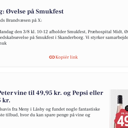
g: Øvelse på Smukfest
ands Brandvæsen på X:
andag den 3/8 kl. 10-12 afholder Smukfest, Præhospital Midt, 
eredskabsøvelse på Smukfest i Skanderborg. Vi styrker samarbejde
Smuk
Kopiér link
ter vine til 49,95 kr. og Pepsi eller
 kr.
dsavis fra Meny i Låsby og fundet nogle fantastiske
ste tilbud, hvor du kan spare penge på vine og