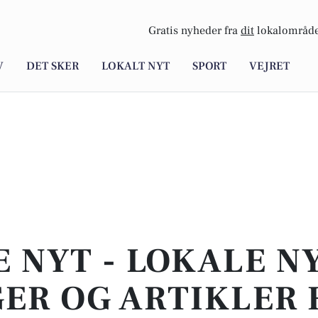
Gratis nyheder fra
dit
lokalområde
V
DET SKER
LOKALT NYT
SPORT
VEJRET
E NYT - LOKALE N
ER OG ARTIKLER 