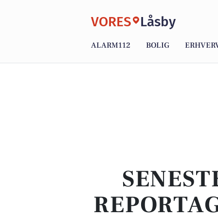
VORES
Låsby
ALARM112
BOLIG
ERHVER
SENEST
REPORTAG