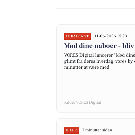
11-06-2026 15:23
LOKALT NYT
Mød dine naboer - bli
VORES Digital lancerer "Mød dine 
glimt fra deres hverdag, vores by 
minutter at være med.
Kilde: VORES Digital
7 minutter siden
BILER