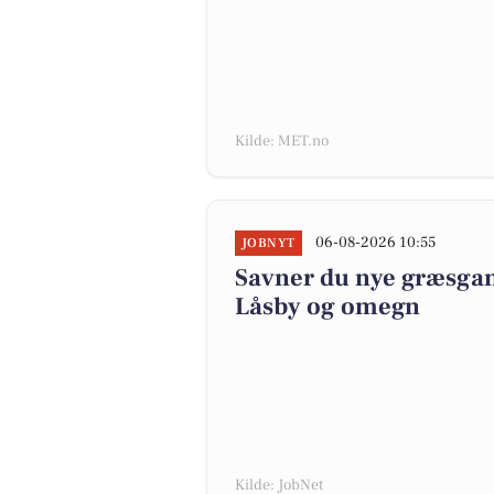
Kilde: MET.no
06-08-2026 10:55
JOBNYT
Savner du nye græsgange
Låsby og omegn
Kilde: JobNet