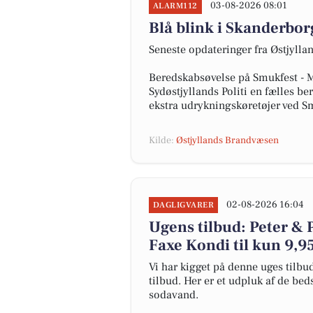
03-08-2026 08:01
ALARM112
Blå blink i Skanderbor
Seneste opdateringer fra Østjyll
Beredskabsøvelse på Smukfest - M
Sydøstjyllands Politi en fælles b
ekstra udrykningskøretøjer ved 
Kilde:
Østjyllands Brandvæsen
02-08-2026 16:04
DAGLIGVARER
Ugens tilbud: Peter & Pe
Faxe Kondi til kun 9,95
Vi har kigget på denne uges tilbu
tilbud. Her er et udpluk af de bed
sodavand.