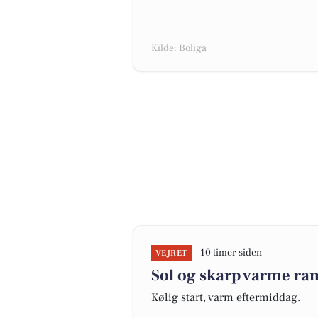
Kilde: Boliga
10 timer siden
VEJRET
Sol og skarp varme r
Kølig start, varm eftermiddag.