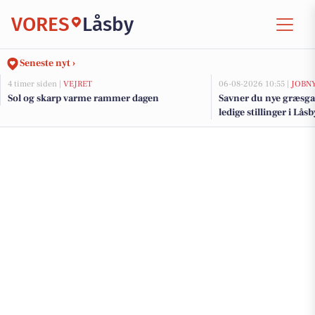
VORES
Låsby
Seneste nyt ›
4 timer siden |
VEJRET
06-08-2026 10:55 |
JOBN
Sol og skarp varme rammer dagen
Savner du nye græsga
ledige stillinger i Lå