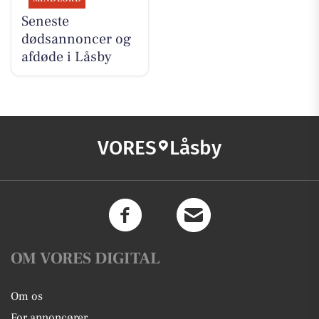
Seneste
dødsannoncer og
afdøde i Låsby
VORES
Låsby
OM VORES DIGITAL
Om os
For annoncører