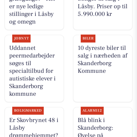
er nye ledige
Låsby. Priser op til
stillinger i Låsby
5.990.000 kr
og omegn
JOBNYT
BILER
Uddannet
10 dyreste biler til
peermedarbejder
salg i nærheden af
søges til
Skanderborg
specialtilbud for
Kommune
autistiske elever i
Skanderborg
kommune
BOLIGMARKED
ALARM112
Er Skovbrynet 48 i
Blå blink i
Låsby
Skanderborg:
drømmehjemmet?
Øvelse på