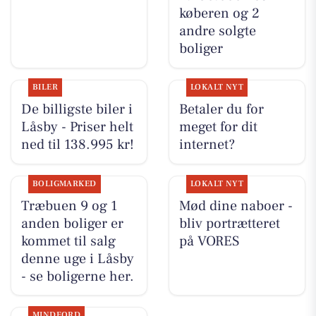
køberen og 2
andre solgte
boliger
BILER
LOKALT NYT
De billigste biler i
Betaler du for
Låsby - Priser helt
meget for dit
ned til 138.995 kr!
internet?
BOLIGMARKED
LOKALT NYT
Træbuen 9 og 1
Mød dine naboer -
anden boliger er
bliv portrætteret
kommet til salg
på VORES
denne uge i Låsby
- se boligerne her.
MINDEORD