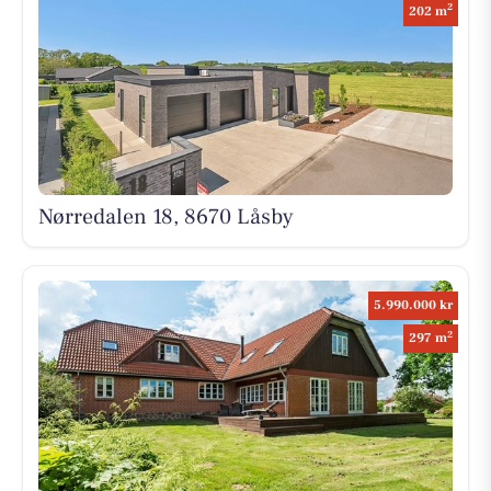
2
202 m
Nørredalen 18, 8670 Låsby
5.990.000 kr
2
297 m