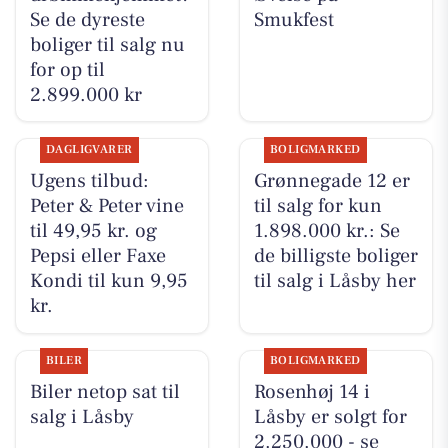
Se de dyreste
Smukfest
boliger til salg nu
for op til
2.899.000 kr
DAGLIGVARER
BOLIGMARKED
Ugens tilbud:
Grønnegade 12 er
Peter & Peter vine
til salg for kun
til 49,95 kr. og
1.898.000 kr.: Se
Pepsi eller Faxe
de billigste boliger
Kondi til kun 9,95
til salg i Låsby her
kr.
BILER
BOLIGMARKED
Biler netop sat til
Rosenhøj 14 i
salg i Låsby
Låsby er solgt for
2.250.000 - se