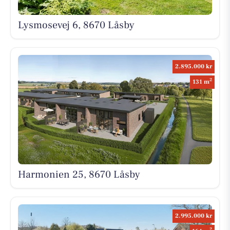
Lysmosevej 6, 8670 Låsby
2.895.000 kr
2
131 m
Harmonien 25, 8670 Låsby
2.995.000 kr
2